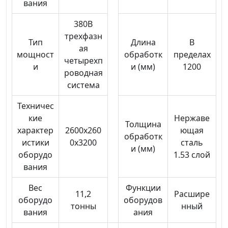
вания
380В
трехфазн
Тип
Длина
В
ая
мощност
обработк
пределах
четырехп
и
и (мм)
1200
роводная
система
Техничес
кие
Нержаве
Толщина
характер
2600x260
ющая
обработк
истики
0x3200
сталь
и (мм)
оборудо
1.53 слой
вания
Вес
Функции
11,2
Расшире
оборудо
оборудов
тонны
нный
вания
ания