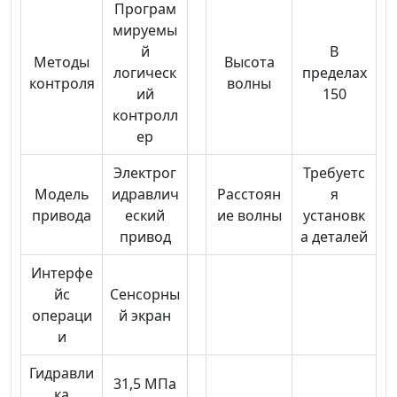
Програм
мируемы
й
В
Методы
Высота
логическ
пределах
контроля
волны
ий
150
контролл
ер
Электрог
Требуетс
Модель
идравлич
Расстоян
я
привода
еский
ие волны
установк
привод
а деталей
Интерфе
йс
Сенсорны
операци
й экран
и
Гидравли
31,5 МПа
ка