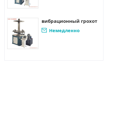
свяжитесь.
грохотом
вибрационный грохот
Немедленно

свяжитесь.