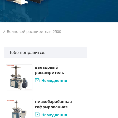
а
Волновой расширитель 2500

Тебе понравится.
вальцовый
расширитель
Немедленно

свяжитесь.
низкобарабанная
гофрированная
машина с
Немедленно

вибрационным