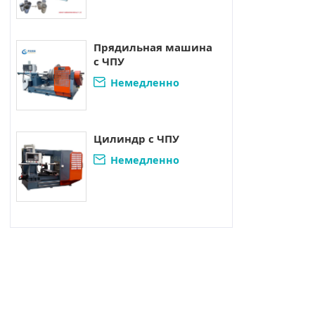
свяжитесь.
Прядильная машина
с ЧПУ
Немедленно

свяжитесь.
Цилиндр с ЧПУ
Немедленно

свяжитесь.