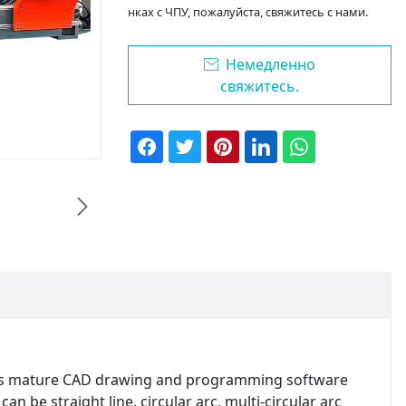
нках с ЧПУ, пожалуйста, свяжитесь с нами.
Немедленно

свяжитесь.

s mature CAD drawing and programming software
n be straight line, circular arc, multi-circular arc