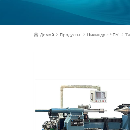
Домой
Продукты
Цилиндр с ЧПУ
Тя



