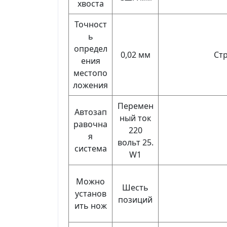
хвоста
Точност
ь
определ
0,02 мм
Ст
ения
местопо
ложения
Перемен
Автозап
ный ток
равочна
220
я
вольт 25.
система
W1
Можно
Шесть
установ
позиций
ить нож