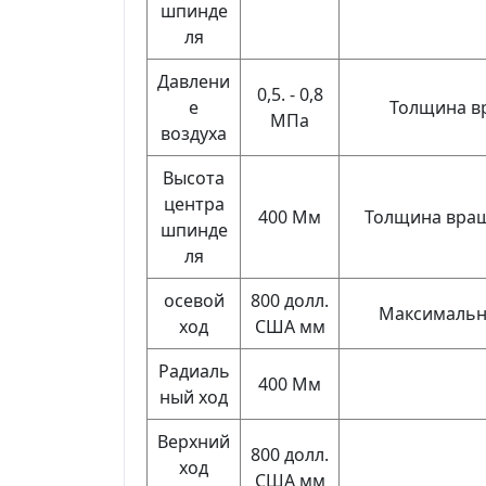
шпинде
ля
Давлени
0,5. - 0,8
е
Толщина в
МПа
воздуха
Высота
центра
400 Мм
Толщина вращ
шпинде
ля
осевой
800 долл.
Максимальн
ход
США мм
Радиаль
400 Мм
ный ход
Верхний
800 долл.
ход
США мм