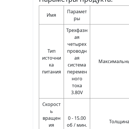
Парамет
Имя
ры
Трехфазн
ая
четырех
Тип
проводн
источни
ая
Максимальны
ка
система
питания
перемен
ного
тока
3.80V
Скорост
ь
вращен
0 - 15.00
Толщина
ия
об / мин.