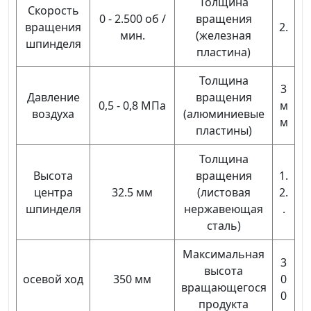
Толщина
Скорость
0 - 2.500 об /
вращения
вращения
2.
мин.
(железная
шпинделя
пластина)
Толщина
3
Давление
вращения
0,5 - 0,8 МПа
м
воздуха
(алюминиевые
м
пластины)
Толщина
Высота
вращения
1.
центра
32.5 мм
(листовая
2.
шпинделя
нержавеющая
.
сталь)
Максимальная
3
высота
осевой ход
350 мм
0
вращающегося
0
продукта