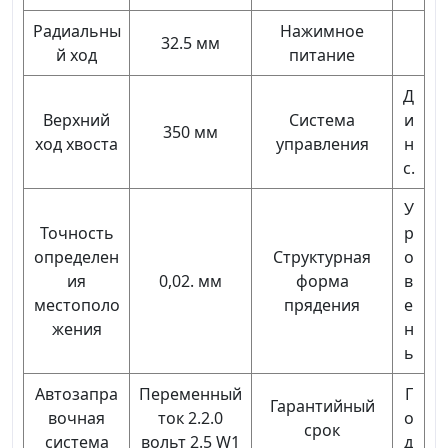
Радиальны
Нажимное
32.5 мм
й ход
питание
Д
Верхний
Система
и
350 мм
ход хвоста
управления
н
с.
У
Точность
р
определен
Структурная
о
ия
0,02. мм
форма
в
местополо
прядения
е
жения
н
ь
Автозапра
Переменный
Г
Гарантийный
вочная
ток 2.2.0
о
срок
система
вольт 2.5 W1
д