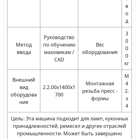
в
о
д
3
Руководство
0
Метод
по обучению
Вес
0
ввода
маховикам /
оборудования
0
CAD
кг
М
Внешний
Монтажная
4
вид
2.2.00x1400x1
резьба пресс -
2.
оборудова
700
формы
х
ния
4
Цель: Эта машина подходит для ламп, кухонных
принадлежностей, ремесел и других отраслей
промышленности. Может быть завершено