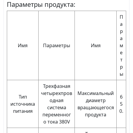
Параметры продукта:
П
а
р
а
Имя
Параметры
Имя
м
е
т
р
ы
Трехфазная
четырехпров
Максимальный
Тип
6
одная
диаметр
источника
5
система
вращающегося
питания
0.
переменног
продукта
о тока 380V